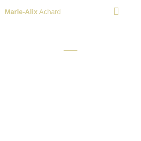
Marie-Alix
Achard
La Petite École Bilingue
Réalisation du site internet pour une
école primaire
Site WordPress
Version française et anglaise
Conception et maintenance